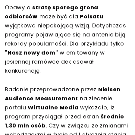
Obawy o
stratę sporego grona
odbiorców
może być dla
Polsatu
wyjątkowo niepokojącą wizją. Dotychczas
programy pojawiające się na antenie biją
rekordy popularności. Dla przykładu tylko
"Nasz nowy dom"
w emitowany w
jesiennej ramówce deklasował
konkurencję.
Badanie przeprowadzone przez
Nielsen
Audience Measurement
na zlecenie
portalu
Wirtualne Media
wykazało, iż
program przyciągał przed ekran
średnio
1,30 mln osób
. Czy w związku ze zmianami
wchodzącymi w życie od 1 stycznia stacja