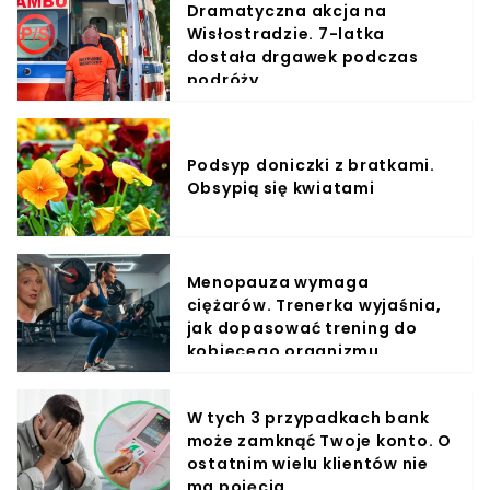
Dramatyczna akcja na
Wisłostradzie. 7-latka
dostała drgawek podczas
podróży
Podsyp doniczki z bratkami.
Obsypią się kwiatami
Menopauza wymaga
ciężarów. Trenerka wyjaśnia,
jak dopasować trening do
kobiecego organizmu
W tych 3 przypadkach bank
może zamknąć Twoje konto. O
ostatnim wielu klientów nie
ma pojęcia