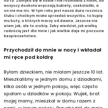
na to.
Zamyka się w sobie i nie rozmawia z nikim, bo
wszyscy dookoła wręczają bukiety, czekoladki, a
on nie ma nic.
W tym roku jest nasza duża rocznica
ślubu i choćbym miała sprzedać wszystko, to kupię
mu buty, o których marzy od dawna. Jeszcze nie
wiem jak, ale to zrobię. Żeby wiedział, jak wielką
radością jest dla mnie i jak wielkie daje mi poczucie
bezpieczeństwa.
Przychodził do mnie w nocy i wkładał
mi ręce pod kołdrę
Byłam dzieckiem, nie miałam jeszcze 10 lat.
Mieszkaliśmy w jednym domu z dziadkami,
kilka osób w jednym pokoju, więc często
spałam u dziadków w pokoju. Wujek, brat
mojej mamy, mieszkał w domu razem z