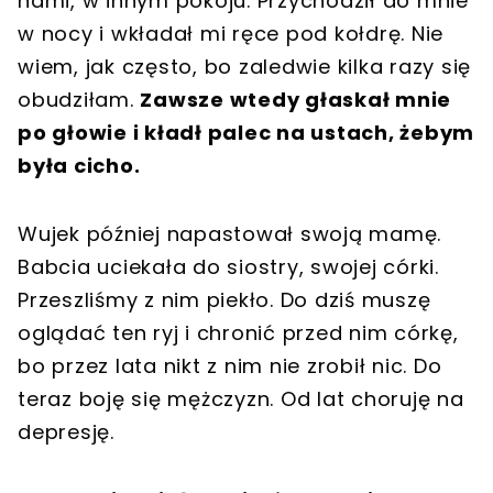
nami, w innym pokoju. Przychodził do mnie
w nocy i wkładał mi ręce pod kołdrę. Nie
wiem, jak często, bo zaledwie kilka razy się
obudziłam.
Zawsze wtedy głaskał mnie
po głowie i kładł palec na ustach, żebym
była cicho.
Wujek później napastował swoją mamę.
Babcia uciekała do siostry, swojej córki.
Przeszliśmy z nim piekło. Do dziś muszę
oglądać ten ryj i chronić przed nim córkę,
bo przez lata nikt z nim nie zrobił nic. Do
teraz boję się mężczyzn. Od lat choruję na
depresję.