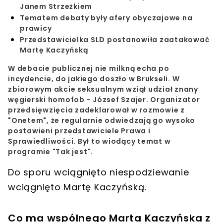
Janem Strzeżkiem
Tematem debaty były afery obyczajowe na
prawicy
Przedstawicielka SLD postanowiła zaatakować
Martę Kaczyńską
W debacie publicznej nie milkną echa po
incydencie, do jakiego doszło w Brukseli. W
zbiorowym akcie seksualnym wziął udział znany
węgierski homofob - József Szajer. Organizator
przedsięwzięcia zadeklarował w rozmowie z
"Onetem", że regularnie odwiedzają go wysoko
postawieni przedstawiciele Prawa i
Sprawiedliwości. Był to wiodący temat w
programie "Tak jest".
Do sporu wciągnięto niespodziewanie
wciągnięto
Martę Kaczyńską
.
Co ma wspólnego Marta Kaczyńska z