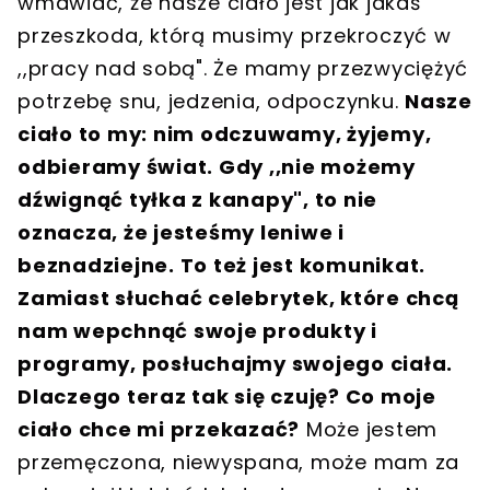
wmawiać, że nasze ciało jest jak jakaś
przeszkoda, którą musimy przekroczyć w
,,pracy nad sobą". Że mamy przezwyciężyć
potrzebę snu, jedzenia, odpoczynku.
Nasze
ciało to my: nim odczuwamy, żyjemy,
odbieramy świat. Gdy ,,nie możemy
dźwignąć tyłka z kanapy", to nie
oznacza, że jesteśmy leniwe i
beznadziejne. To też jest komunikat.
Zamiast słuchać celebrytek, które chcą
nam wepchnąć swoje produkty i
programy, posłuchajmy swojego ciała.
Dlaczego teraz tak się czuję? Co moje
ciało chce mi przekazać?
Może jestem
przemęczona, niewyspana, może mam za