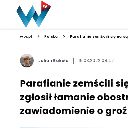
>
>
wtv.pl
Polska
Parafianie zemścili się na s
Julian Bakuła
19.03.2022 08:42
Parafianie zemścili si
zgłosił łamanie obostr
zawiadomienie o gro