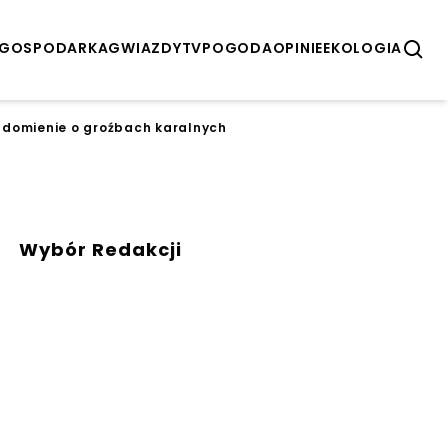
GOSPODARKA
GWIAZDY
TV
POGODA
OPINIE
EKOLOGIA
wiadomienie o groźbach karalnych
Wybór Redakcji