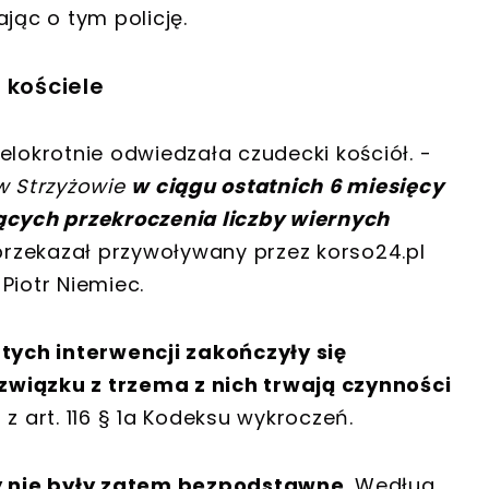
ąc o tym policję.
 kościele
elokrotnie odwiedzała czudecki kościół. -
 w Strzyżowie
w ciągu ostatnich 6 miesięcy
ących przekroczenia liczby wiernych
rzekazał przywoływany przez korso24.pl
Piotr Niemiec.
tych interwencji zakończyły się
związku z trzema z nich trwają czynności
a
z art. 116 § 1a Kodeksu wykroczeń.
 nie były zatem bezpodstawne
. Według