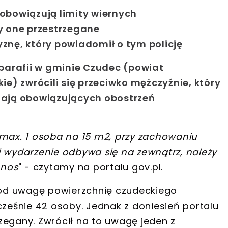
obowiązują limity wiernych
y one przestrzegane
znę, który powiadomił o tym policję
parafii w gminie Czudec
(powiat
kie
)
zwrócili się przeciwko mężczyźnie, który
egają obowiązujących obostrzeń
max. 1 osoba na 15 m2
, przy zachowaniu
eli wydarzenie odbywa się na zewnątrz, należy
 nos
" - czytamy na portalu gov.pl.
 pod uwagę powierzchnię czudeckiego
ześnie 42 osoby
. Jednak z doniesień portalu
rzegany
. Zwrócił na to uwagę jeden z