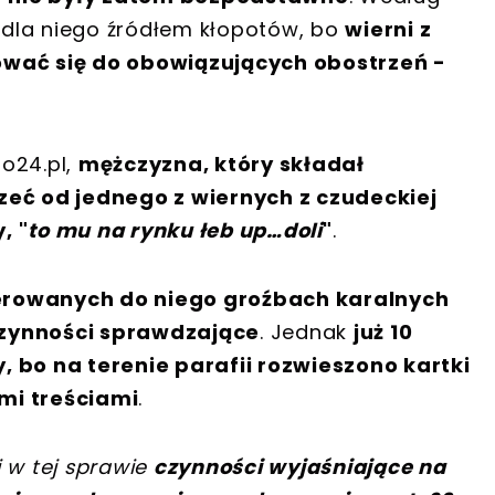
k dla niego źródłem kłopotów, bo
wierni z
ować się do obowiązujących obostrzeń -
o24.pl,
mężczyzna, który składał
zeć od jednego z wiernych z czudeckiej
, "
to mu na rynku łeb up…doli
"
.
erowanych do niego groźbach karalnych
zynności sprawdzające
. Jednak
już 10
, bo na terenie parafii rozwieszono kartki
mi treściami
.
 w tej sprawie
czynności wyjaśniające na