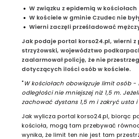
W związku z epidemią w kościołach 
W kościele w gminie Czudec nie był
Wierni zaczęli prześladować mężczy
Jak podaje portal korso24.pl, wierni z
strzyżowski
, województwo
podkarpac
zaalarmował policję, że nie przestrz
dotyczących ilości osób w kościele
.
"
W kościołach obowiązuje limit osób -
odległości nie mniejszej niż 1,5 m. Jeż
zachować dystans 1,5 m i zakryć usta i
Jak wylicza portal korso24.pl, biorąc
kościoła,
mogą tam przebywać równoc
wynika, że
limit ten nie jest tam przest