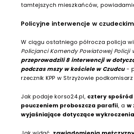
tamtejszych mieszkańców, powiadamiaj
Policyjne interwencje w czudeckim
W ciągu ostatniego półrocza policja wi
Policjanci Komendy Powiatowej Policji
przeprowadzili 8 interwencji w dotycz
podczas mszy w kościele w Czudcu
- p
rzecznik KPP w Strzyżowie podkomisarz 
Jak podaje korso24.pl,
cztery spośród 
pouczeniem proboszcza parafii
, a
w 
wyjaśniające dotyczące wykroczeni
Jak widać,
zawiadomienia mężczyzny