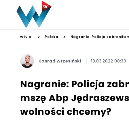
>
>
wtv.pl
Polska
Nagranie: Policja zabroniła
Konrad Wrzesiński
19.03.2022 08:39
Nagranie: Policja zab
mszę Abp Jędraszewsk
wolności chcemy?