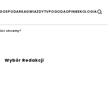
GOSPODARKA
GWIAZDY
TV
POGODA
OPINIE
EKOLOGIA
ości chcemy?
Wybór Redakcji