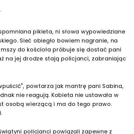
T
spomniana pikieta, ni słowa wypowiedziane
kiego. Sieć obiegło bowiem nagranie, na
 mszy do kościoła próbuje się dostać pani
 na jej drodze stają policjanci, zabraniając
puścić", powtarza jak mantrę pani Sabina,
ednak nie reagują. Kobieta nie ustawała w
est osobą wierzącą i ma do tego prawo.
.
wiątyni policjanci powiązali zapewne z