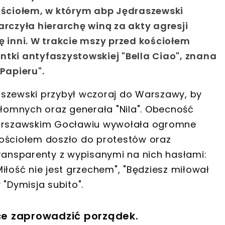
kościołem, w którym abp Jędraszewski
arczyła hierarchę winą za akty agresji
ę inni. W trakcie mszy przed kościołem
ntki antyfaszystowskiej "Bella Ciao", znana
Papieru".
aszewski przybył wczoraj do Warszawy, by
złomnych oraz generała "Nila". Obecność
 warszawskim Gocławiu wywołała ogromne
kościołem doszło do protestów oraz
transparenty z wypisanymi na nich hasłami:
iłość nie jest grzechem", "Będziesz miłował
 "Dymisja subito".
e zaprowadzić porządek.