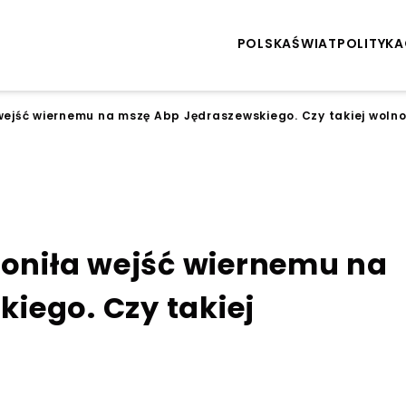
POLSKA
ŚWIAT
POLITYKA
 wejść wiernemu na mszę Abp Jędraszewskiego. Czy takiej woln
roniła wejść wiernemu na
iego. Czy takiej