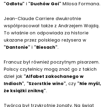
"Odlotu"
i
"Duchów Goi"
Milosa Formana.
Jean-Claude Carriere dwukrotnie
współpracował także z Andrzejem Wajdą.
To właśnie on odpowiada za historie
ukazane przez polskiego reżysera w
"Dantonie"
i
"Biesach"
.
Francuz był również poczytnym pisarzem.
Polscy czytelnicy mogą znać go z takich
dzieł jak
"Alfabet zakochanego w
Indiach"
,
"Szorstkie wino"
, czy
"Nie myśl,
że książki znikną"
.
Twórca był trzykrotnie żonaty. Na świat