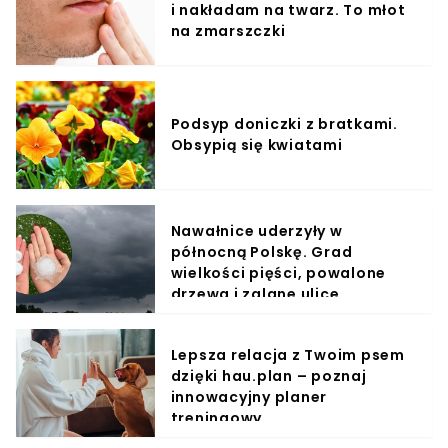
i nakładam na twarz. To młot
na zmarszczki
Podsyp doniczki z bratkami.
Obsypią się kwiatami
Nawałnice uderzyły w
północną Polskę. Grad
wielkości pięści, powalone
drzewa i zalane ulice
Lepsza relacja z Twoim psem
dzięki hau.plan – poznaj
innowacyjny planer
treningowy