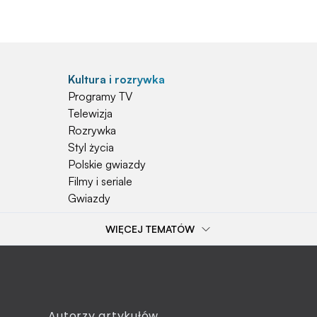
Kultura i rozrywka
Programy TV
Telewizja
Rozrywka
Styl życia
Polskie gwiazdy
Filmy i seriale
Gwiazdy
WIĘCEJ TEMATÓW
Popularne tematy
Przepisy
Szkoła
Wieś
Emerytura
Autorzy artykułów