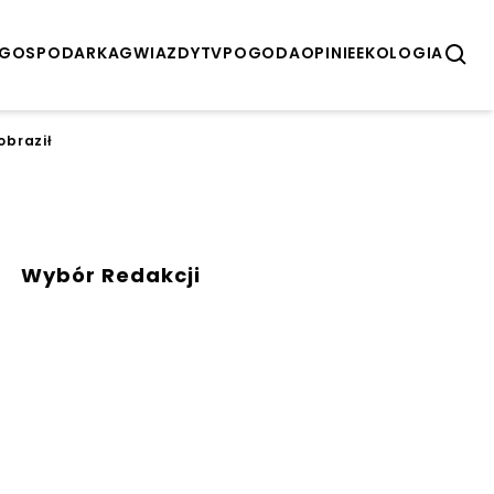
GOSPODARKA
GWIAZDY
TV
POGODA
OPINIE
EKOLOGIA
obraził
Wybór Redakcji