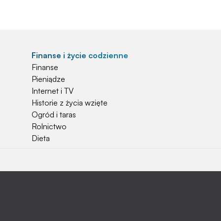
Finanse i życie codzienne
Finanse
Pieniądze
Internet i TV
Historie z życia wzięte
Ogród i taras
Rolnictwo
Dieta
Najchętniej czytane
Jakiej używać ziemi do kwiatków?
Czy rolnicy mogą otrzymać emerytury
stażowe?
Jak o siebie zadbać? Sezon wiosenno letni za