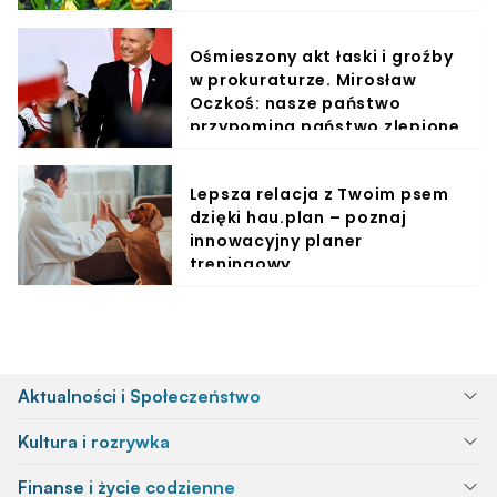
Ośmieszony akt łaski i groźby
w prokuraturze. Mirosław
Oczkoś: nasze państwo
przypomina państwo zlepione
z puszek po piwie
Lepsza relacja z Twoim psem
dzięki hau.plan – poznaj
innowacyjny planer
treningowy
Aktualności i Społeczeństwo
Kultura i rozrywka
Finanse i życie codzienne