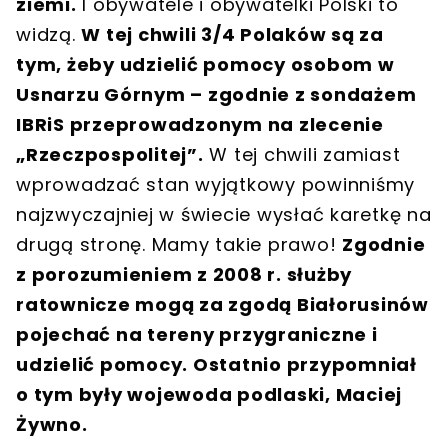
ziemi.
I obywatele i obywatelki Polski to
widzą.
W tej chwili 3/4 Polaków są za
tym, żeby udzielić pomocy osobom w
Usnarzu Górnym – zgodnie z sondażem
IBRiS przeprowadzonym na zlecenie
„Rzeczpospolitej”.
W tej chwili zamiast
wprowadzać stan wyjątkowy powinniśmy
najzwyczajniej w świecie wysłać karetkę na
drugą stronę. Mamy takie prawo!
Zgodnie
z porozumieniem z 2008 r. służby
ratownicze mogą za zgodą Białorusinów
pojechać na tereny przygraniczne i
udzielić pomocy. Ostatnio przypomniał
o tym były wojewoda podlaski, Maciej
Żywno.