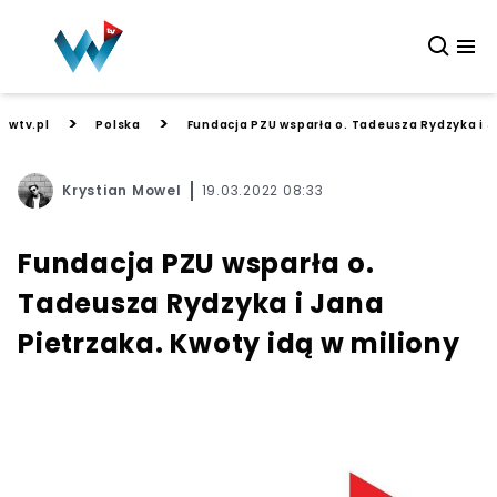
>
>
wtv.pl
Polska
Fundacja PZU wsparła o. Tadeusza Rydzyka i J
Krystian Mowel
19.03.2022 08:33
Fundacja PZU wsparła o.
Tadeusza Rydzyka i Jana
Pietrzaka. Kwoty idą w miliony