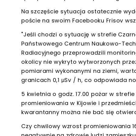
Na szczęście sytuacja ostatecznie wyd
poście na swoim Facebooku Frisov wsz
"Jeśli chodzi o sytuację w strefie Czar
Państwowego Centrum Naukowo-Techni
Radiacyjnego przeprowadzili monitorin
okolicy nie wykryto wytworzonych prze
pomiarami wykonanymi na ziemi, warto
granicach 0,1 μSv / h, co odpowiada 
5 kwietnia o godz. 17.00 pożar w strefi
promieniowania w Kijowie i przedmieś
kwarantanny można nie bać się otwierać
Czy chwilowy wzrost promieniowania 1
negatywnie na zdrowie ludzi zamieszku