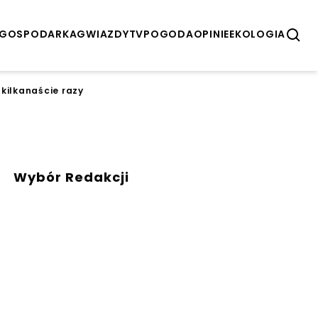
GOSPODARKA
GWIAZDY
TV
POGODA
OPINIE
EKOLOGIA
 kilkanaście razy
Wybór Redakcji