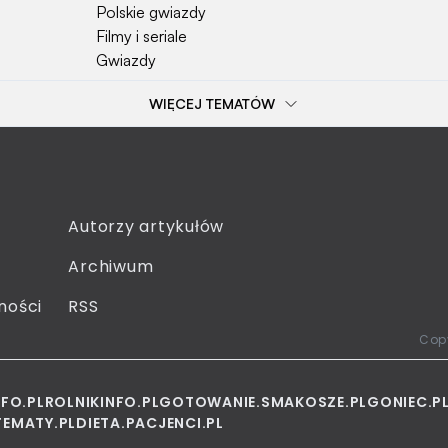
Polskie gwiazdy
Filmy i seriale
Gwiazdy
WIĘCEJ TEMATÓW
Popularne tematy
Przepisy
Szkoła
Wieś
Emerytura
Autorzy artykułów
Smakosze
Archiwum
Dziecko
Sejm
ności
RSS
Moda
Copy
NFO.PL
ROLNIKINFO.PL
GOTOWANIE.SMAKOSZE.PL
GONIEC.P
EMATY.PL
DIETA.PACJENCI.PL