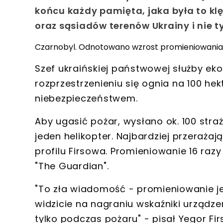
końcu każdy pamięta, jaka była to kl
oraz sąsiadów terenów Ukrainy i nie ty
Czarnobyl. Odnotowano wzrost promieniowania
Szef ukraińskiej państwowej służby eko
rozprzestrzenieniu się ognia na 100 he
niebezpieczeństwem.
Aby ugasić pożar, wysłano ok. 100 str
jeden helikopter. Najbardziej przerażają
profilu Firsowa. Promieniowanie 16 ra
"The Guardian".
"To zła wiadomość - promieniowanie j
widzicie na nagraniu wskaźniki urządzeni
tylko podczas pożaru" - pisał Yegor Fir