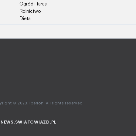
Ogród i taras
Rolnictwo
Dieta
Najchętniej czytane
Jakiej używać ziemi do kwiatków?
Czy rolnicy mogą otrzymać emerytury
stażowe?
Jak o siebie zadbać? Sezon wiosenno letni za
pasem
Jak zadbać o zdrowie przedszkolaka?
Jak zwrócić bilet PKP?
Ile waży kombajn?
Najchętniej oglądane stacje telewizyjne w
right © 2023. Iberion. All rights reserved.
Polsce
L
NEWS.SWIATGWIAZD.PL