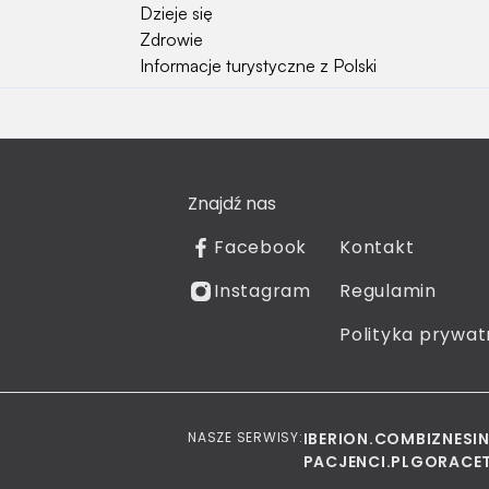
Dzieje się
Zdrowie
Informacje turystyczne z Polski
Natura i Hobby
Psy
Koty
Znajdź nas
Rośliny
Technologia
Facebook
Kontakt
Znaki zodiaku
Instagram
Regulamin
Piłka nożna
Reprezentacja Polski
Polityka prywat
NASZE SERWISY:
IBERION.COM
BIZNESI
PACJENCI.PL
GORACET