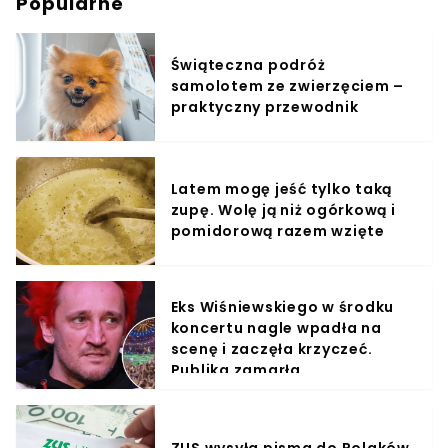
Popularne
Świąteczna podróż
samolotem ze zwierzęciem –
praktyczny przewodnik
Latem mogę jeść tylko taką
zupę. Wolę ją niż ogórkową i
pomidorową razem wzięte
Eks Wiśniewskiego w środku
koncertu nagle wpadła na
scenę i zaczęła krzyczeć.
Publika zamarła
ZUS wysyła pisma do Polaków.