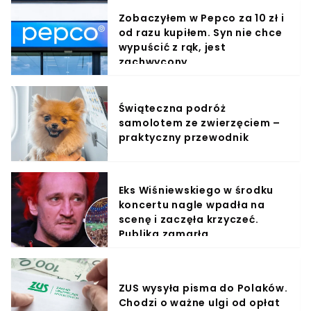
Zobaczyłem w Pepco za 10 zł i
od razu kupiłem. Syn nie chce
wypuścić z rąk, jest
zachwycony
Świąteczna podróż
samolotem ze zwierzęciem –
praktyczny przewodnik
Eks Wiśniewskiego w środku
koncertu nagle wpadła na
scenę i zaczęła krzyczeć.
Publika zamarła
ZUS wysyła pisma do Polaków.
Chodzi o ważne ulgi od opłat