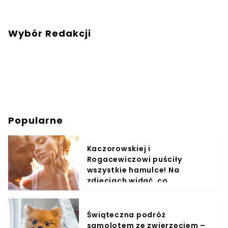
Wybór Redakcji
Popularne
Kaczorowskiej i
Rogacewiczowi puściły
wszystkie hamulce! Na
zdjęciach widać, co
wyprawiali w wodzie
Świąteczna podróż
samolotem ze zwierzęciem –