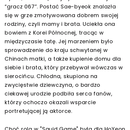
“gracz 067”. Postać Sae-byeok znalazła
się w grze zmotywowana dobrem swojej
rodziny, czyli mamy i brata. Uciekła ona
bowiem z Korei Północnej, tracąc w
międzyczasie tatę. Jej marzeniem było
sprowadzenie do kraju schwytanej w
Chinach matki, a także kupienie domu dla
siebie i brata, który przebywał wówczas w
sierocińcu. Chłodna, skupiona na
zwycięstwie dziewczyna, o bardzo
ciekawej urodzie podbiła serca fanów,
którzy ochoczo okazali wsparcie
portretującej ją aktorce.
Choć rola w "Squid Game" była dla HoYeon