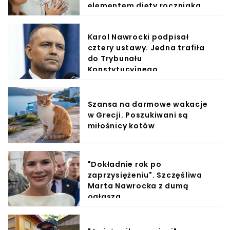
elementem diety roczniaka
Karol Nawrocki podpisał
cztery ustawy. Jedna trafiła
do Trybunału
Konstytucyjnego
Szansa na darmowe wakacje
w Grecji. Poszukiwani są
miłośnicy kotów
"Dokładnie rok po
zaprzysiężeniu". Szczęśliwa
Marta Nawrocka z dumą
ogłasza