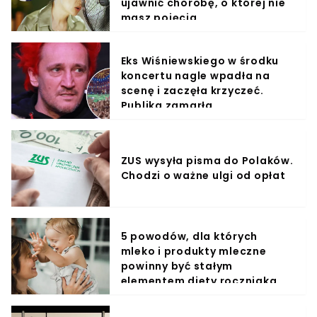
ujawnić chorobę, o której nie
masz pojęcia
Eks Wiśniewskiego w środku
koncertu nagle wpadła na
scenę i zaczęła krzyczeć.
Publika zamarła
ZUS wysyła pisma do Polaków.
Chodzi o ważne ulgi od opłat
5 powodów, dla których
mleko i produkty mleczne
powinny być stałym
elementem diety roczniaka