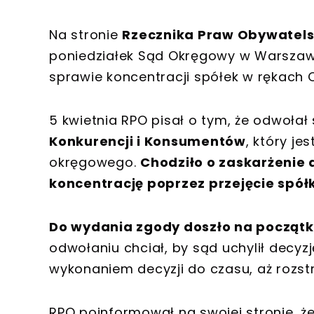
Na stronie
Rzecznika Praw Obywatels
poniedziałek Sąd Okręgowy w Warszawi
sprawie koncentracji spółek w rękach O
5 kwietnia RPO pisał o tym, że odwołał
Konkurencji i Konsumentów
, który j
okręgowego.
Chodziło o zaskarżenie d
koncentrację poprzez przejęcie spółk
Do wydania zgody doszło na początku
odwołaniu chciał, by sąd uchylił decyz
wykonaniem decyzji do czasu, aż rozst
RPO poinformował na swojej stronie, ż