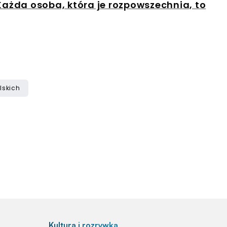
 Każda osoba, która je rozpowszechnia, to
lskich
Kultura i rozrywka