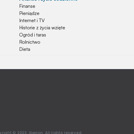
Finanse
Pieniądze
Internet i TV
Historie z życia wzięte
Ogród i taras
Rolnictwo
Dieta
Najchętniej czytane
Jakiej używać ziemi do kwiatków?
Czy rolnicy mogą otrzymać emerytury
stażowe?
Jak o siebie zadbać? Sezon wiosenno letni za
pasem
Jak zadbać o zdrowie przedszkolaka?
Jak zwrócić bilet PKP?
Ile waży kombajn?
Najchętniej oglądane stacje telewizyjne w
right © 2023. Iberion. All rights reserved.