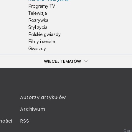
Programy TV
Telewizja
Rozrywka
Styl życia
Polskie gwiazdy
Filmy i seriale
Gwiazdy
WIĘCEJ TEMATÓW
Popularne tematy
Przepisy
Szkoła
Wieś
Emerytura
Autorzy artykułów
Smakosze
Archiwum
Dziecko
Sejm
ności
RSS
Moda
Copy