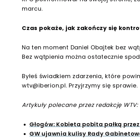
marcu.
Czas pokaże, jak zakończy się kontr
Na ten moment Daniel Obajtek bez wąt
Bez wątpienia można ostatecznie spodz
Byłeś świadkiem zdarzenia, które powi
wtv@iberion.pl
. Przyjrzymy się sprawie.
Artykuły polecane przez redakcję WTV:
Głogów: Kobieta pobita pałką prze
GW ujawnia kulisy Rady Gabinetowe