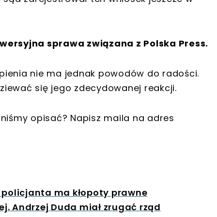
owersyjna sprawa związana z Polska Press.
pienia nie ma jednak powodów do radości.
iewać się jego zdecydowanej reakcji.
nniśmy opisać? Napisz maila na adres
z policjanta ma kłopoty prawne
j. Andrzej Duda miał zrugać rząd