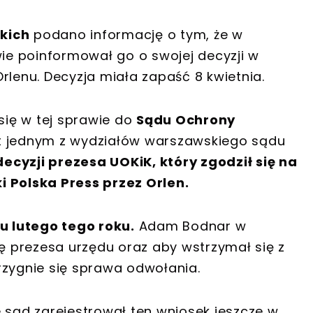
kich
podano informację o tym, że w
e poinformował go o swojej decyzji w
rlenu. Decyzja miała zapaść 8 kwietnia.
 się w tej sprawie do
Sądu Ochrony
est jednym z wydziałów warszawskiego sądu
ecyzji prezesa UOKiK, który zgodził się na
i Polska Press przez Orlen.
 lutego tego roku.
Adam Bodnar w
ję prezesa urzędu oraz aby wstrzymał się z
rzygnie się sprawa odwołania.
e sąd zarejestrował ten wniosek jeszcze w