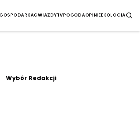
GOSPODARKA
GWIAZDY
TV
POGODA
OPINIE
EKOLOGIA
Wybór Redakcji