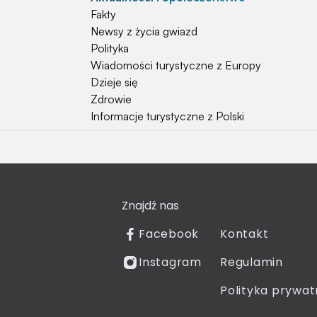
Fakty
Newsy z życia gwiazd
Polityka
Wiadomości turystyczne z Europy
Dzieje się
Zdrowie
Informacje turystyczne z Polski
Natura i Hobby
Psy
Koty
Znajdź nas
Rośliny
Technologia
Facebook
Kontakt
Znaki zodiaku
Instagram
Regulamin
Piłka nożna
Reprezentacja Polski
Polityka prywat