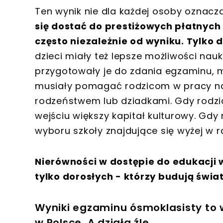
Ten wynik nie dla każdej osoby oznacz
się dostać do prestiżowych płatnych
często niezależnie od wyniku. Tylko 
dzieci miały też lepsze możliwości nauk
przygotowały je do zdania egzaminu, mia
musiały pomagać rodzicom w pracy na
rodzeństwem lub dziadkami. Gdy rodzice
wejściu większy kapitał kulturowy. Gd
wyboru szkoły znajdujące się wyżej w r
Nierówności w dostępie do edukacji wci
tylko dorosłych - którzy budują świa
Wyniki egzaminu ósmoklasisty to w
w Polsce. A działa źle