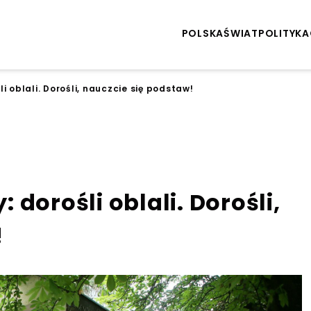
POLSKA
ŚWIAT
POLITYKA
i oblali. Dorośli, nauczcie się podstaw!
dorośli oblali. Dorośli,
!