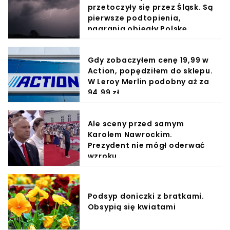
przetoczyły się przez Śląsk. Są
pierwsze podtopienia,
nagrania obiegły Polskę
Gdy zobaczyłem cenę 19,99 w
Action, popędziłem do sklepu.
W Leroy Merlin podobny aż za
94,99 zł
Ale sceny przed samym
Karolem Nawrockim.
Prezydent nie mógł oderwać
wzroku
Podsyp doniczki z bratkami.
Obsypią się kwiatami